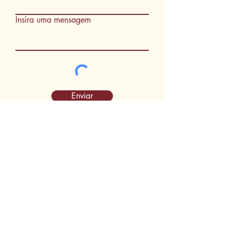
Insira uma mensagem
Enviar
Seg a Sex: 08:00 as 17:00
Sab. 08:00 as 12:00
(62) 3230-2626
|
(62) 3230-2627
contato@cartoriobruno.not.br
Av. Rio Verde, qd. 24, lt. 06, 07 e 08.
Vila Rosa, Aparecida de Goiânia-GO
Cep: 74935-85
Siga-nos nas Rede socias: