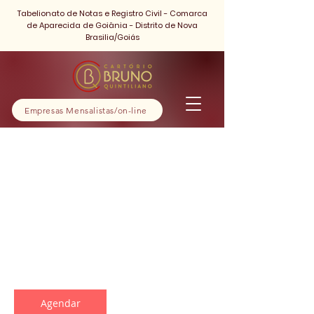
Tabelionato de Notas e Registro Civil - Comarca
de Aparecida de Goiânia - Distrito de Nova
Brasilia/Goiás
Empresas Mensalistas/on-line
Inventário
1 h
1
Avenida Rio Verde
Agendar