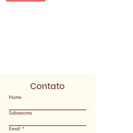
Informações de contato
Avenida Rio Verde - Vila Brasilia, Goiânia -
State of Goiás, Brazil
Contato
Nome
Sobrenome
Email