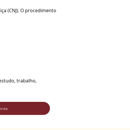
tiça (CNJ). O procedimento
estudo, trabalho,
ores