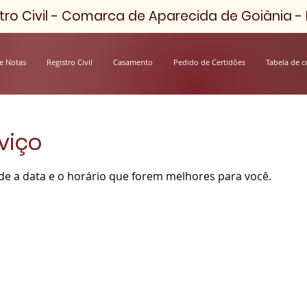
ro Civil - Comarca de Aparecida de Goiânia - D
e Notas
Registro Civil
Casamento
Pedido de Certidões
Tabela de c
viço
nde a data e o horário que forem melhores para você.