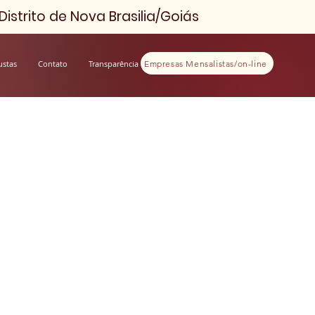
istrito de Nova Brasilia/Goiás
Empresas Mensalistas/on-line
ustas
Contato
Transparência