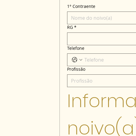
1° Contraente
RG
*
Telefone
Profissão
Informa
noivo(a