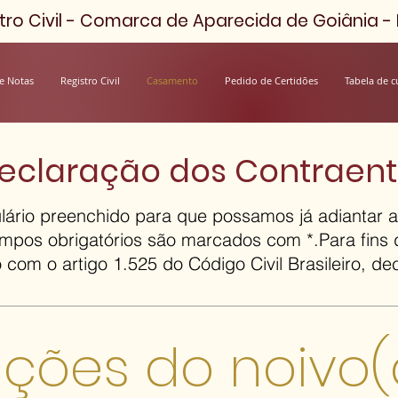
ro Civil - Comarca de Aparecida de Goiânia - D
e Notas
Registro Civil
Casamento
Pedido de Certidões
Tabela de c
eclaração dos Contraen
ulário preenchido para que possamos já adiantar
pos obrigatórios são marcados com *.Para fins
 com o artigo 1.525 do Código Civil Brasileiro, de
ções do noivo(