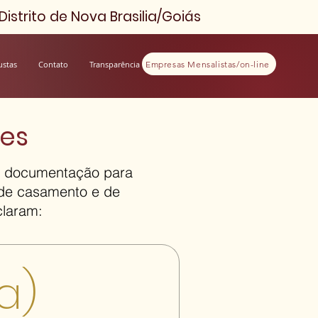
istrito de Nova Brasilia/Goiás
Empresas Mensalistas/on-line
ustas
Contato
Transparência
tes
 a documentação para
 de casamento e de
claram:
a)