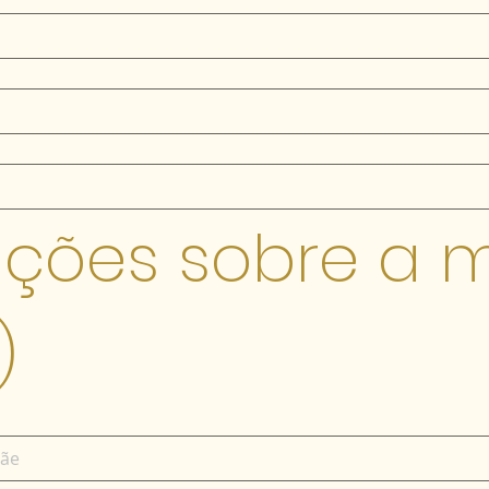
ções sobre a m
)