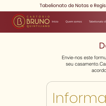
Tabelionato de Notas e Regist
Início
Quem somos
Tabelionato d
D
Envie-nos este form
seu casamento.Cam
acordo
Informa