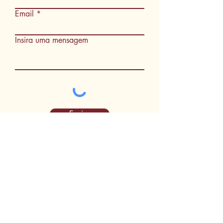
Email
Insira uma mensagem
Enviar
Seg a Sex: 08:00 as 17:00
Sab. 08:00 as 12:00
(62) 3230-2626
|
(62) 3230-2627
contato@cartoriobruno.not.br
Av. Rio Verde, qd. 24, lt. 06, 07 e 08.
Vila Rosa, Aparecida de Goiânia-GO
Cep: 74935-85
Siga-nos nas Rede socias: