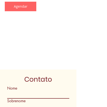
Agendar
Informações de contato
Avenida Rio Verde - Vila Brasilia, Goiânia -
State of Goiás, Brazil
Contato
Nome
Sobrenome