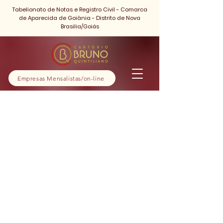
Tabelionato de Notas e Registro Civil - Comarca
de Aparecida de Goiânia - Distrito de Nova
Brasilia/Goiás
Empresas Mensalistas/on-line
Abertura de
Firma
1 h
1
Avenida Rio Verde