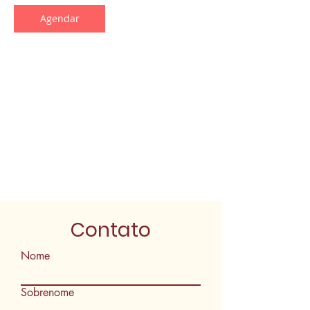
Agendar
Informações de contato
Avenida Rio Verde - Vila Brasilia, Goiânia -
State of Goiás, Brazil
Contato
Nome
Sobrenome