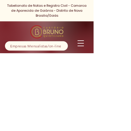
Tabelionato de Notas e Registro Civil - Comarca
de Aparecida de Goiânia - Distrito de Nova
Brasilia/Goiás
Empresas Mensalistas/on-line
Reconhecimento
de Firma
1 h
1
Avenida Rio Verde