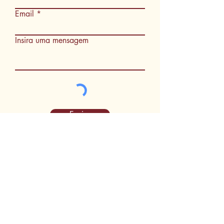
Email
Insira uma mensagem
Enviar
Seg a Sex: 08:00 as 17:00
Sab. 08:00 as 12:00
(62) 3230-2626
|
(62) 3230-2627
contato@cartoriobruno.not.br
Av. Rio Verde, qd. 24, lt. 06, 07 e 08.
Vila Rosa, Aparecida de Goiânia-GO
Cep: 74935-85
Siga-nos nas Rede socias: