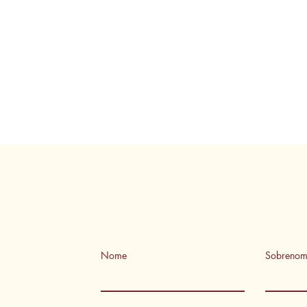
Informações 
Avenida Rio Verde -
Nome
Sobreno