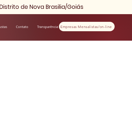
istrito de Nova Brasilia/Goiás
Empresas Mensalistas/on-line
ustas
Contato
Transparência