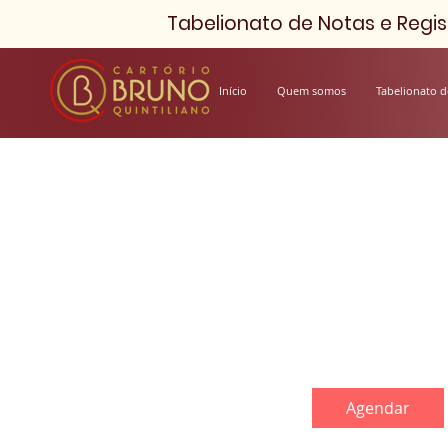
Tabelionato de Notas e Regist
Início
Quem somos
Tabelionato d
Regist
1 h
1
Avenida
Agendar