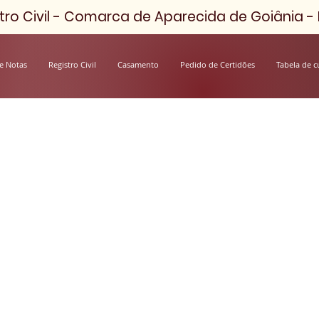
ro Civil - Comarca de Aparecida de Goiânia - D
e Notas
Registro Civil
Casamento
Pedido de Certidões
Tabela de c
ro de Nascimento
 Rio Verde