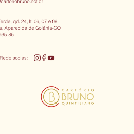
cartoriobruno.not.br
erde, qd. 24, lt. 06, 07 e 08.
sa, Aparecida de Goiânia-GO
935-85
 Rede socias: