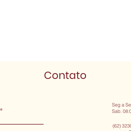
de contato
 Vila Brasilia, Goiânia - State of Goiás, Brazil
Contato
Seg a Se
me
Sab. 08:
(62) 323